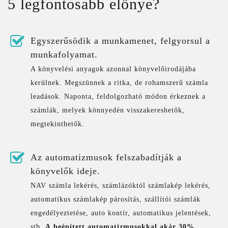
5 legfontosabb előnye?
Egyszerűsödik a munkamenet, felgyorsul a
munkafolyamat.
A könyvelési anyagok azonnal könyvelőirodájába
kerülnek. Megszünnek a ritka, de rohamszerű számla
leadások. Naponta, feldolgozható módon érkeznek a
számlák, melyek könnyedén visszakereshetők,
megtekinthetők.
Az automatizmusok felszabadítják a
könyvelők ideje.
NAV számla lekérés, számlázóktól számlakép lekérés,
automatikus számlakép párosítás, szállítói számlák
engedélyeztetése, auto kontír, automatikus jelentések,
stb.
A beépített automatizmusokkal akár 30%