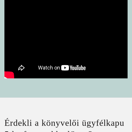
Hd06vYMXoPU
Érdekli a könyvelői ügyfélkapu