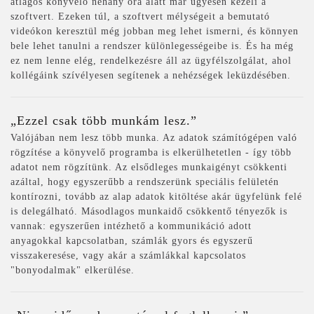
átlagos könyvelő néhány óra alatt már ügyesen kezeli a
szoftvert. Ezeken túl, a szoftvert mélységeit a bemutató
videókon keresztül még jobban meg lehet ismerni, és könnyen
bele lehet tanulni a rendszer különlegességeibe is. És ha még
ez nem lenne elég, rendelkezésre áll az ügyfélszolgálat, ahol
kollégáink szívélyesen segítenek a nehézségek leküzdésében.
„Ezzel csak több munkám lesz.”
Valójában nem lesz több munka. Az adatok számítógépen való
rögzítése a könyvelő programba is elkerülhetetlen - így több
adatot nem rögzítünk. Az elsődleges munkaigényt csökkenti
azáltal, hogy egyszerűbb a rendszerünk speciális felületén
kontírozni, tovább az alap adatok kitöltése akár ügyfelünk felé
is delegálható. Másodlagos munkaidő csökkentő tényezők is
vannak: egyszerűen intézhető a kommunikáció adott
anyagokkal kapcsolatban, számlák gyors és egyszerű
visszakeresése, vagy akár a számlákkal kapcsolatos
"bonyodalmak" elkerülése.