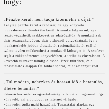
hogy:
„Pénzbe kerül, nem tudja kitermelni a díját.”
Tényleg pénzbe kerül a rendszer, de egy könyvelő
munkabérének töredékébe kerül. A munka felgyorsul, egy
részét végezhetik szakképzetlen adatrögzítők. A munkatársak
akár részmunkaidőben, akár otthonról dolgozhatnak, így a
munkaterhelés jobban elosztható, racionalizálható, ezáltal
számottevően csökkentheti a munkaerő költséget is. A szoftver
segít a zökkenőmentes könyvelésben, a terlhelés elosztásban. A
kevesebb zürzavar mindig olcsóbb. Ezek tükrében, és a
tapasztalatok alapján Ön többet spórol, mint amennyit költ.
„Túl modern, nehézkes és hosszú idő a betanulás,
illetve betanítás.”
Könnyű használat és egyértelműség jellemzi a programot. Egy
könyvelő, aki elboldogul az internet világában
könnyedén tudja majd használni. Tapasztalat alapján egy