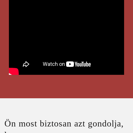
hJJIcYPWXHc
Ön most biztosan azt gondolja,